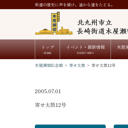
街道の歴史に声を傾け、遥かな道をたどる。
トップ
イベント・最新情報
木屋
HOME
EVENT/INFO
木屋瀬宿記念館
>
寄せ太鼓
>
寄せ太鼓12号
2005.07.01
寄せ太鼓12号