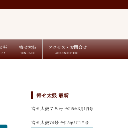
せ座
寄せ太鼓
アクセス・お問合せ
EZA
YOSEDAIKO
ACCESS/CONTACT
寄せ太鼓 最新
寄せ太鼓７５号
令和8年6月1日号
寄せ太鼓74号
令和8年3月1日号