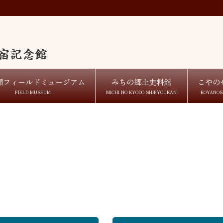
瀬フィールドミュージアム
みちの郷土史料館
こやの
FIELD MUSEUM
MICHI NO KYODO SHIRYOUKAN
KOYANOS