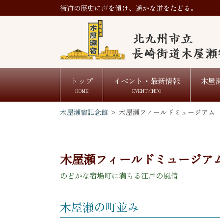
街道の歴史に声を傾け、遥かな道をたどる。
トップ
イベント・最新情報
木屋
HOME
EVENT/INFO
木屋瀬宿記念館
>
木屋瀬フィールドミュージアム
木屋瀬フィールドミュージア
のどかな宿場町に満ちる江戸の風情
木屋瀬の町並み