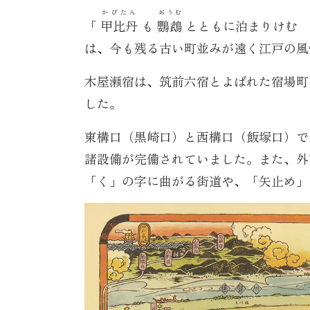
かびたん
おうむ
「
甲比丹
も
鸚鵡
とともに泊まりけむ
は、今も残る古い町並みが遠く江戸の風
木屋瀬宿は、筑前六宿とよばれた宿場町
した。
東構口（黒崎口）と西構口（飯塚口）で
諸設備が完備されていました。また、外
「く」の字に曲がる街道や、「矢止め」