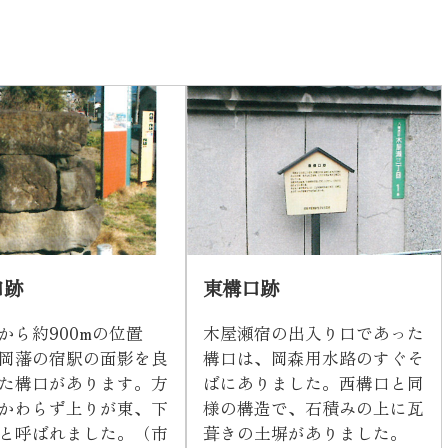
口跡
東構口跡
から約900mの位置
木屋瀬宿の出入り口であった
岡藩の宿駅の面影を良
構口は、岡森用水路のすぐそ
た構口があります。方
ばにありました。西構口と同
かわらず上りが東、下
様の構造で、石積みの上に瓦
と呼ばれました。（市
葺きの土塀がありました。