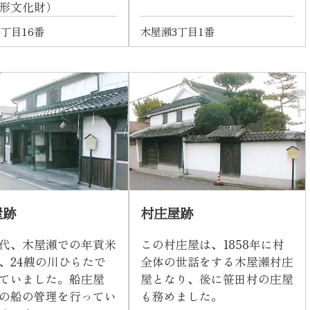
形文化財）
丁目16番
木屋瀬3丁目1番
屋跡
村庄屋跡
代、木屋瀬での年貢米
この村庄屋は、1858年に村
、24艘の川ひらたで
全体の世話をする木屋瀬村庄
ていました。船庄屋
屋となり、後に笹田村の庄屋
の船の管理を行ってい
も務めました。