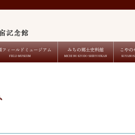
瀬フィールドミュージアム
みちの郷土史料館
こやの
FIELD MUSEUM
MICHI NO KYODO SHIRYOUKAN
KOYANOS
ム