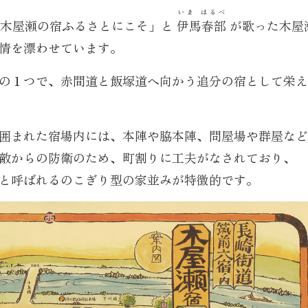
いま はるべ
 木屋瀬の宿ふるさとにこそ」と
伊馬春部
が歌った木屋瀬
情を漂わせています。
の１つで、赤間道と飯塚道へ向かう追分の宿として栄え
囲まれた宿場内には、本陣や脇本陣、問屋場や群屋など
敵からの防衛のため、町割りに工夫がなされており、
と呼ばれるのこぎり型の家並みが特徴的です。