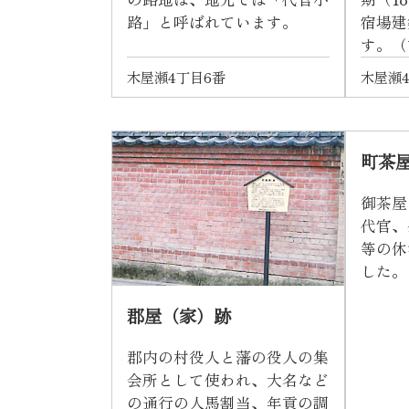
路」と呼ばれています。
宿場建
す。（
木屋瀬4丁目6番
木屋瀬4
町茶
御茶屋
代官、
等の休
した。
郡屋（家）跡
郡内の村役人と藩の役人の集
会所として使われ、大名など
の通行の人馬割当、年貢の調