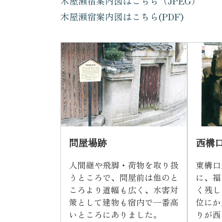
木屋瀬宿案内図はこちら（JPEG）
木屋瀬宿案内図はこちら(PDF)
問屋場跡
西構
人間継や飛脚・荷物を取り扱
東構口
うところで、問屋前は他のと
に、福
ころより道幅も広く、水害対
く残し
策として建物も宿内で一番高
位にか
いところにありました。
りが西