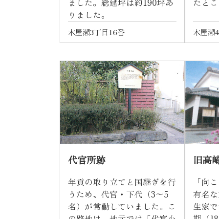
ました。総建坪は約190坪あ
たとこ
りました。
木屋瀬3丁目16番
木屋瀬
代官所跡
旧高
年貢の取り立てと国継ぎを行
「向こ
うため、代官・下代（3〜5
有名な
名）が常勤していました。こ
生家で
の路地は、地元では「代官小
期（1