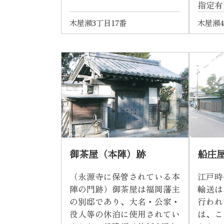
指定有
木屋瀬3丁目17番
木屋瀬4
御茶屋（本陣）跡
船庄
（永源寺に保管されている本
江戸時
陣の門跡）御茶屋は福岡藩主
輸送は
の別邸であり、大名・公家・
行われ
役人等の休泊に使用されてい
は、こ