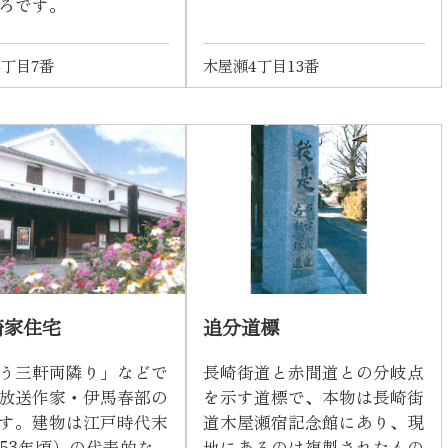
ろです。
4丁目7番
木屋瀬4丁目13番
崎家住宅
追分道標
う三軒両隣り」などで
長崎街道と赤間道との分岐点
放送作家・伊馬春部の
を示す道標で、本物は長崎街
す。建物は江戸時代末
道木屋瀬宿記念館にあり、現
853年頃）の代表的な
地にあるのは複製されたもの