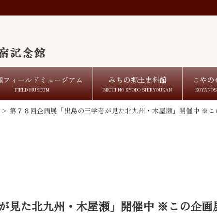
瀬フィールドミュージアム
みちの郷土史料館
こやの
FIELD MUSEUM
MICHI NO KYODO SHIRYOUKAN
KOYANOS
>
第７８回企画展「出島の三学者が見た北九州・木屋瀬」開催中 ※こ
が見た北九州・木屋瀬」開催中 ※この企画