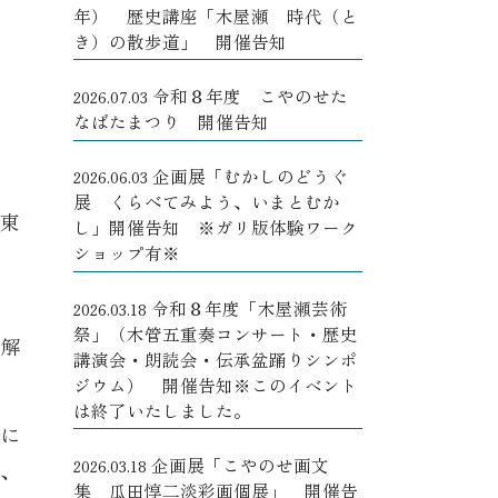
年） 歴史講座「木屋瀬 時代（と
き）の散歩道」 開催告知
令和８年度 こやのせた
2026.07.03
なばたまつり 開催告知
企画展「むかしのどうぐ
2026.06.03
展 くらべてみよう、いまとむか
東
し」開催告知 ※ガリ版体験ワーク
ショップ有※
令和８年度「木屋瀬芸術
2026.03.18
祭」（木管五重奏コンサート・歴史
解
講演会・朗読会・伝承盆踊りシンポ
ジウム） 開催告知※このイベント
は終了いたしました。
に
企画展「こやのせ画文
2026.03.18
、
集 瓜田惇二淡彩画個展」 開催告