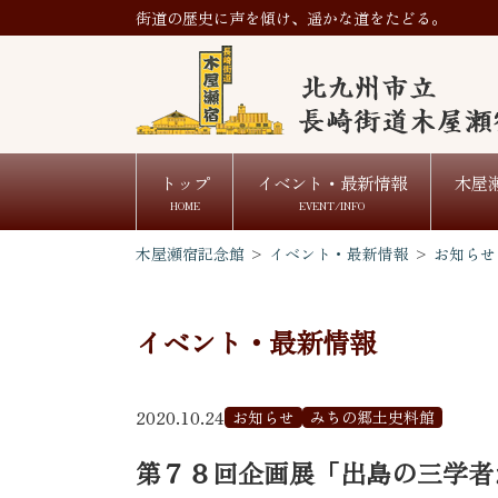
街道の歴史に声を傾け、遥かな道をたどる。
トップ
イベント・最新情報
木屋
HOME
EVENT/INFO
木屋瀬宿記念館
>
イベント・最新情報
>
お知らせ
イベント・最新情報
2020.10.24
お知らせ
みちの郷土史料館
第７８回企画展「出島の三学者