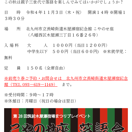
この秋は親子三世代で落語を楽しんでみてはいかがでしょうか？
日 時 令和４年１１月３日（木・祝） 開演１４時 ※開場１
３時３０分
場 所 北九州市立長崎街道木屋瀬宿記念館 こやのせ座
（八幡西区木屋瀬三丁目１６番２６号）
入 場 料 大 人 １０００円（当日１２００円）
中学生以下 ５００円（当日６００円) ※未就学児：
無料
定 員 １５０名（全席自由）
※前売り券ご予約・お問合せは 北九州市立長崎街道木屋瀬宿記念
館（TEL 093－619－1149）
まで
。
※受付時間：９時～１７時
※休館日：月曜日（祝日の場合は翌日）