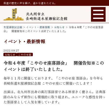
街道の歴史に声を傾け、遥かな道をたどる。
木屋瀬宿記念館
>
イベント・最新情報
>
お知らせ
>
令和４年度「こやのせ座落語
会」 開催告知※このイベントは終了いたしました。
イベント・最新情報
2022.09.27
お知らせ
こやのせ座
令和４年度「こやのせ座落語会」 開催告知※この
イベントは終了いたしました。
毎年１１月に開催しております、「こやのせ座 落語会」を今年も
長崎街道木屋瀬宿記念館 こやのせ座にて開催いたします！
出演は、北九州市出身の真打落語家である林家きく麿さん。古典落
語のみならず新作にも積極的に取り組まれ、ユニークな感性を持っ
た落語家として人気を博しています。